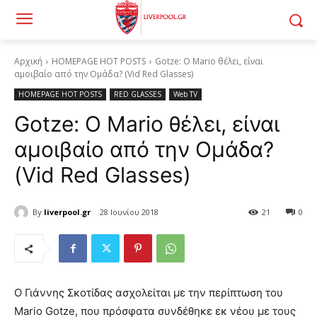
Αρχική
HOMEPAGE HOT POSTS
Gotze: O Mario θέλει, είναι
αμοιβαίο από την Ομάδα? (Vid Red Glasses)
HOMEPAGE HOT POSTS
RED GLASSES
Web TV
Gotze: O Mario θέλει, είναι
αμοιβαίο από την Ομάδα?
(Vid Red Glasses)
By
liverpool.gr
28 Ιουνίου 2018
21
0
Ο Γιάννης Σκοτίδας ασχολείται με την περίπτωση του
Mario Gotze, που πρόσφατα συνδέθηκε εκ νέου με τους