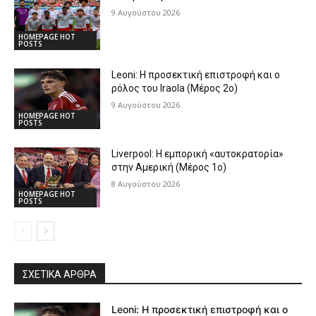
9 Αυγούστου 2026
HOMEPAGE HOT
POSTS
Leoni: Η προσεκτική επιστροφή και ο
ρόλος του Iraola (Μέρος 2ο)
9 Αυγούστου 2026
HOMEPAGE HOT
POSTS
Liverpool: Η εμπορική «αυτοκρατορία»
στην Αμερική (Μέρος 1ο)
8 Αυγούστου 2026
HOMEPAGE HOT
POSTS
ΣΧΕΤΙΚΆ ΆΡΘΡΑ
Leoni: Η προσεκτική επιστροφή και ο