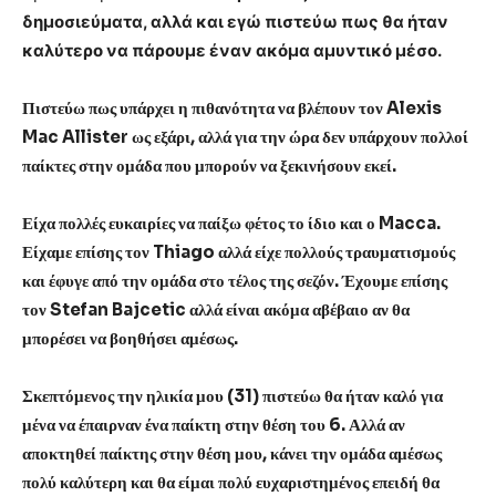
δημοσιεύματα, αλλά και εγώ πιστεύω πως θα ήταν
καλύτερο να πάρουμε έναν ακόμα αμυντικό μέσο.
Πιστεύω πως υπάρχει η πιθανότητα να βλέπουν τον Alexis
Mac Allister ως εξάρι, αλλά για την ώρα δεν υπάρχουν πολλοί
παίκτες στην ομάδα που μπορούν να ξεκινήσουν εκεί.
Είχα πολλές ευκαιρίες να παίξω φέτος το ίδιο και ο Macca.
Είχαμε επίσης τον Thiago αλλά είχε πολλούς τραυματισμούς
και έφυγε από την ομάδα στο τέλος της σεζόν. Έχουμε επίσης
τον Stefan Bajcetic αλλά είναι ακόμα αβέβαιο αν θα
μπορέσει να βοηθήσει αμέσως.
Σκεπτόμενος την ηλικία μου (31) πιστεύω θα ήταν καλό για
μένα να έπαιρναν ένα παίκτη στην θέση του 6. Αλλά αν
αποκτηθεί παίκτης στην θέση μου, κάνει την ομάδα αμέσως
πολύ καλύτερη και θα είμαι πολύ ευχαριστημένος επειδή θα