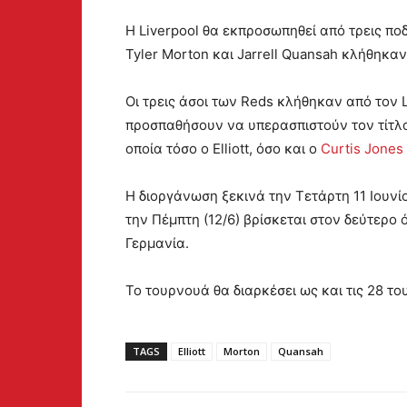
Η Liverpool θα εκπροσωπηθεί από τρεις ποδο
Tyler Morton και Jarrell Quansah κλήθηκαν
Οι τρεις άσοι των Reds κλήθηκαν από τον L
προσπαθήσουν να υπερασπιστούν τον τίτλ
οποία τόσο ο Elliott, όσο και ο
Curtis Jones
Η διοργάνωση ξεκινά την Τετάρτη 11 Ιουνίο
την Πέμπτη (12/6) βρίσκεται στον δεύτερο ό
Γερμανία.
Το τουρνουά θα διαρκέσει ως και τις 28 το
TAGS
Elliott
Morton
Quansah