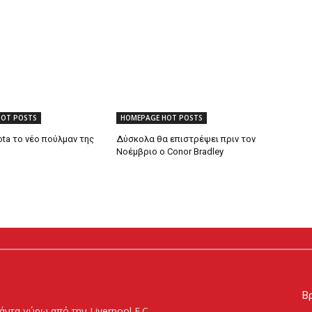
HOT POSTS
HOMEPAGE HOT POSTS
ta το νέο πούλμαν της
Δύσκολα θα επιστρέψει πριν τον
Νοέμβριο ο Conor Bradley
Βρ
άντα γύρω από την Liverpool F.C.