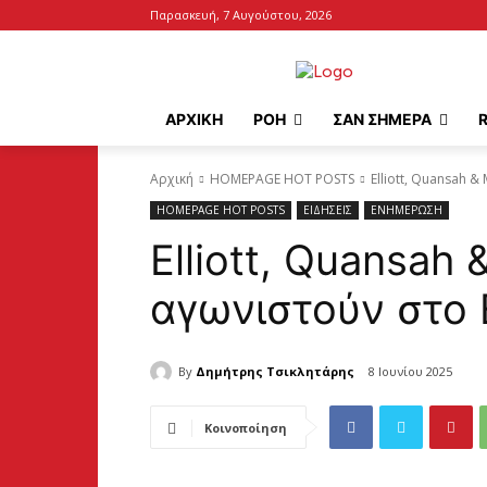
Παρασκευή, 7 Αυγούστου, 2026
ΑΡΧΙΚΉ
ΡΟΗ
ΣΑΝ ΣΗΜΕΡΑ
Αρχική
HOMEPAGE HOT POSTS
Elliott, Quansah 
HOMEPAGE HOT POSTS
ΕΙΔΗΣΕΙΣ
ΕΝΗΜΕΡΩΣΗ
Elliott, Quansah
αγωνιστούν στο 
By
Δημήτρης Τσικλητάρης
8 Ιουνίου 2025
Κοινοποίηση