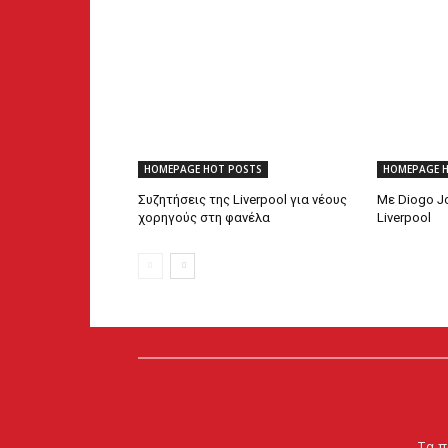
HOMEPAGE HOT POSTS
HOMEPAGE 
Συζητήσεις της Liverpool για νέους
Με Diogo Jo
χορηγούς στη φανέλα
Liverpool
Τα π