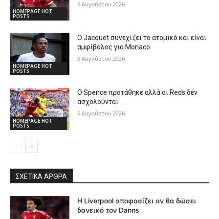
6 Αυγούστου 2026
HOMEPAGE HOT
POSTS
Ο Jacquet συνεχίζει το ατομικό και είναι
αμφίβολος για Monaco
6 Αυγούστου 2026
HOMEPAGE HOT
POSTS
Ο Spence προτάθηκε αλλά οι Reds δεν
ασχολούνται
6 Αυγούστου 2026
HOMEPAGE HOT
POSTS
ΣΧΕΤΙΚΆ ΆΡΘΡΑ
Η Liverpool αποφασίζει αν θα δώσει
δανεικό τον Danns