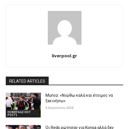
liverpool.gr
RELATED ARTICLES
Munoz: «Νιώθω καλά και έτοιμος να
ξεκινήσω»
6 Αυγούστου 2026
HOMEPAGE HOT
POSTS
Οι Reds ρώτησαν για Konsa αλλά δεν