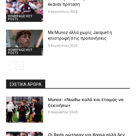
έκαναν πρόταση
6 Αυγούστου 2026
HOMEPAGE HOT
POSTS
Με Munoz αλλά χωρίς Jacquet η
επιστροφή στις προπονήσεις
5 Αυγούστου 2026
HOMEPAGE HOT
POSTS
ΣΧΕΤΙΚΆ ΆΡΘΡΑ
Munoz: «Νιώθω καλά και έτοιμος να
ξεκινήσω»
6 Αυγούστου 2026
Οι Reds ρώτησαν για Konsa αλλά δεν