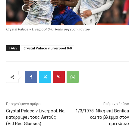
Crystal Palace v Liverpool 0-0: Reds σύγχυση παντού
TAGS
Crystal Palace v Liverpool 0-0
Προηγούμενο άρθρο
Επόμενο άρθρο
Crystal Palace v Liverpool: Να
1/3/1978: Νίκη επί Benfica
καταρρίψει τους Αετούς
και το βλέμμα στον
(Vid Red Glasses)
ημιτελικό