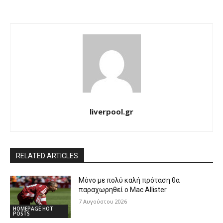
liverpool.gr
RELATED ARTICLES
Μόνο με πολύ καλή πρόταση θα
παραχωρηθεί ο Mac Allister
7 Αυγούστου 2026
HOMEPAGE HOT
POSTS