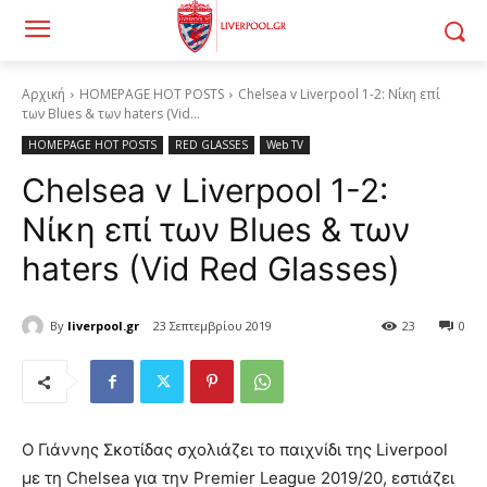
Αρχική
HOMEPAGE HOT POSTS
Chelsea v Liverpool 1-2: Νίκη επί
των Blues & των haters (Vid...
HOMEPAGE HOT POSTS
RED GLASSES
Web TV
Chelsea v Liverpool 1-2:
Νίκη επί των Blues & των
haters (Vid Red Glasses)
By
liverpool.gr
23 Σεπτεμβρίου 2019
23
0
Ο Γιάννης Σκοτίδας σχολιάζει το παιχνίδι της Liverpool
με τη Chelsea για την Premier League 2019/20, εστιάζει