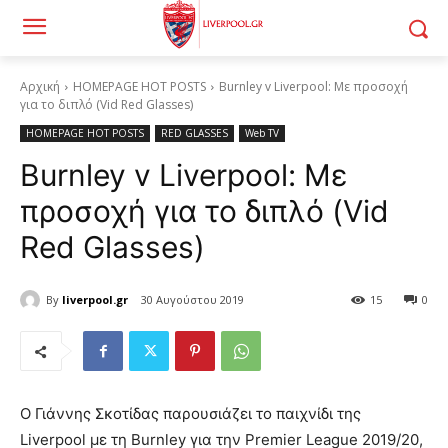
Αρχική
HOMEPAGE HOT POSTS
Burnley v Liverpool: Με προσοχή
για το διπλό (Vid Red Glasses)
HOMEPAGE HOT POSTS
RED GLASSES
Web TV
Burnley v Liverpool: Με
προσοχή για το διπλό (Vid
Red Glasses)
By
liverpool.gr
30 Αυγούστου 2019
15
0
Ο Γιάννης Σκοτίδας παρουσιάζει το παιχνίδι της
Liverpool με τη Burnley για την Premier League 2019/20,