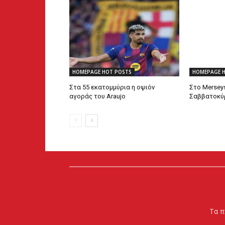
HOMEPAGE HOT POSTS
HOMEPAGE 
Στα 55 εκατομμύρια η οψιόν
Στο Mersey
αγοράς του Araujo
Σαββατοκύρ
Τα π