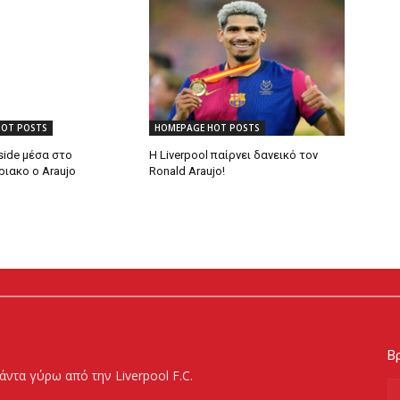
HOT POSTS
HOMEPAGE HOT POSTS
side μέσα στο
Η Liverpool παίρνει δανεικό τον
ιακο ο Araujo
Ronald Araujo!
Βρ
άντα γύρω από την Liverpool F.C.