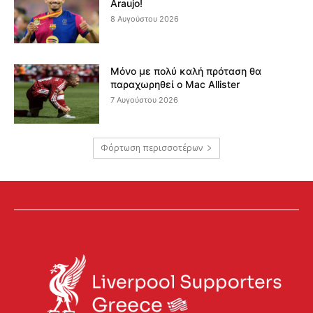
Araujo!
8 Αυγούστου 2026
Μόνο με πολύ καλή πρόταση θα
παραχωρηθεί ο Mac Allister
7 Αυγούστου 2026
Φόρτωση περισσοτέρων