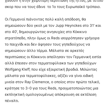
χάσουν ή στην χειρότερη περίπτωση της ήττας, με τέτοιο
σκορ που να τους έδινε το 1ο τους Ευρωπαϊκό τρόπαιο.
Οι Γερμανοί πιάνοντας πολύ καλή απόδοση, θα
σημειώσουν δύο γκολ με τον Jupp Heynckes στο 31′ και
στο 40′, δημιουργώντας ανησυχίες στο Κόκκινο
στρατόπεδο, πλην όμως οι Reds ισορρόπησαν γρήγορα
το παιχνίδι και δεν άφησαν τους γηπεδούχους να
σημειώσουν άλλο τέρμα. Μάλιστα σε αρκετές
περιπτώσεις οι Κόκκινοι απείλησαν τον Γερμανική εστία
αλλά έπεσαν στον τερματοφύλακα των γηπεδούχων
Wolfgang Kleff, που είχε εξαιρετική βραδιά. Μιλώντας
μάλιστα για τερματοφύλακες, αξίζει να γίνει ειδική
μνεία στον Ray Clemence, ο οποίος στον πρώτο τελικό,
κράτησε το 3-0 για τους Reds, πραγματοποιώντας μια
εκπληκτική ομολογουμένως απόκρουση σε εκτέλεση
πέναλτι.