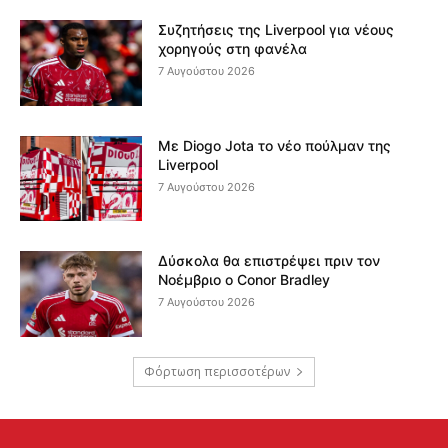
Συζητήσεις της Liverpool για νέους
χορηγούς στη φανέλα
7 Αυγούστου 2026
Με Diogo Jota το νέο πούλμαν της
Liverpool
7 Αυγούστου 2026
Δύσκολα θα επιστρέψει πριν τον
Νοέμβριο ο Conor Bradley
7 Αυγούστου 2026
Φόρτωση περισσοτέρων