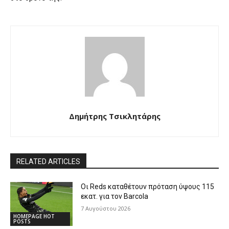
Δημήτρης Τσικλητάρης
RELATED ARTICLES
Οι Reds καταθέτουν πρόταση ύψους 115
εκατ. για τον Barcola
7 Αυγούστου 2026
HOMEPAGE HOT
POSTS