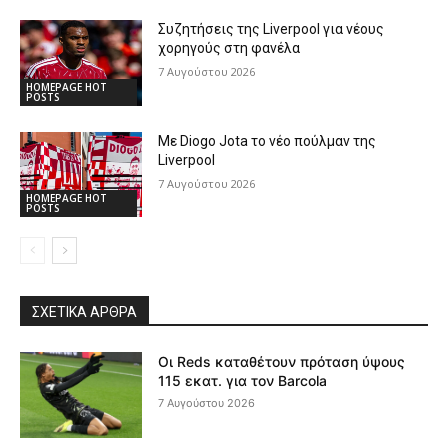
Συζητήσεις της Liverpool για νέους
χορηγούς στη φανέλα
7 Αυγούστου 2026
HOMEPAGE HOT
POSTS
Με Diogo Jota το νέο πούλμαν της
Liverpool
7 Αυγούστου 2026
HOMEPAGE HOT
POSTS
ΣΧΕΤΙΚΆ ΆΡΘΡΑ
Οι Reds καταθέτουν πρόταση ύψους
115 εκατ. για τον Barcola
7 Αυγούστου 2026