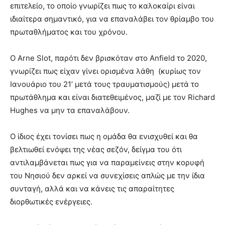
επιτελείο, το οποίο γνωρίζει πως το καλοκαίρι είναι
ιδιαίτερα σημαντικό, για να επαναλάβει τον θρίαμβο του
πρωταθλήματος και του χρόνου.
Ο Arne Slot, παρότι δεν βρισκόταν στο Anfield το 2020,
γνωρίζει πως είχαν γίνει ορισμένα λάθη
(κυρίως τον
Ιανουάριο του 21’ μετά τους τραυματισμούς) μετά το
πρωτάθλημα και είναι διατεθειμένος, μαζί με τον Richard
Hughes να μην τα επαναλάβουν.
Ο ίδιος έχει τονίσει πως η ομάδα θα ενισχυθεί και θα
βελτιωθεί ενόψει της νέας σεζόν, δείγμα του ότι
αντιλαμβάνεται πως για να παραμείνεις στην κορυφή
του Νησιού δεν αρκεί να συνεχίσεις απλώς με την ίδια
συνταγή, αλλά και να κάνεις τις απαραίτητες
διορθωτικές ενέργειες.