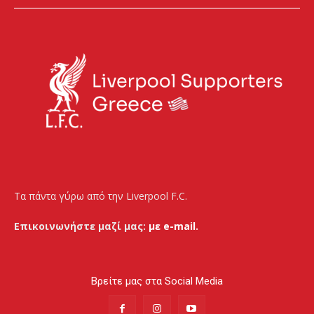
Τα πάντα γύρω από την Liverpool F.C.
Επικοινωνήστε μαζί μας:
με e-mail.
Βρείτε μας στα Social Media