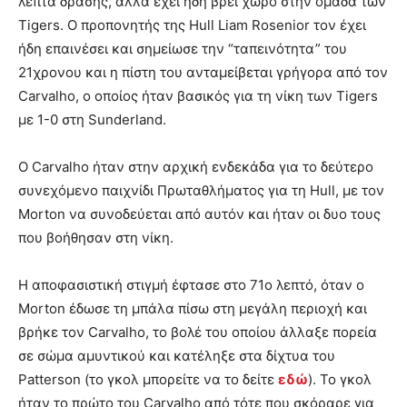
λεπτά δράσης, αλλά έχει ήδη βρει χώρο στην ομάδα των
Tigers. Ο προπονητής της Hull Liam Rosenior τον έχει
ήδη επαινέσει και σημείωσε την “ταπεινότητα” του
21χρονου και η πίστη του ανταμείβεται γρήγορα από τον
Carvalho, ο οποίος ήταν βασικός για τη νίκη των Tigers
με 1-0 στη Sunderland.
Ο Carvalho ήταν στην αρχική ενδεκάδα για το δεύτερο
συνεχόμενο παιχνίδι Πρωταθλήματος για τη Hull, με τον
Morton να συνοδεύεται από αυτόν και ήταν οι δυο τους
που βοήθησαν στη νίκη.
Η αποφασιστική στιγμή έφτασε στο 71ο λεπτό, όταν ο
Μorton έδωσε τη μπάλα πίσω στη μεγάλη περιοχή και
βρήκε τον Carvalho, το βολέ του οποίου άλλαξε πορεία
σε σώμα αμυντικού και κατέληξε στα δίχτυα του
Patterson (το γκολ μπορείτε να το δείτε
εδώ
). Το γκολ
ήταν το πρώτο του Carvalho από τότε που σκόραρε για