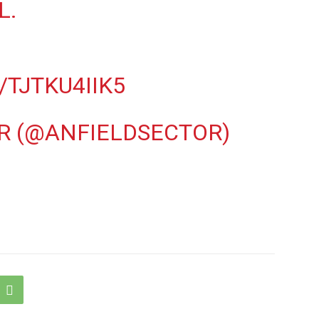
L.
/TJTKU4IIK5
R (@ANFIELDSECTOR)