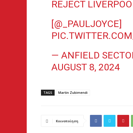
REJECT LIVERPOO
[
@_PAULJOYCE
]
PIC.TWITTER.COM
— ANFIELD SECTO
AUGUST 8, 2024
TAGS
Martin Zubimendi
Κοινοποίηση