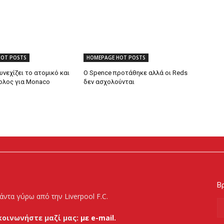
HOT POSTS
HOMEPAGE HOT POSTS
υνεχίζει το ατομικό και
Ο Spence προτάθηκε αλλά οι Reds
βολος για Monaco
δεν ασχολούνται
Βρ
άντα γύρω από την Liverpool F.C.
κοινωνήστε μαζί μας:
με e-mail.