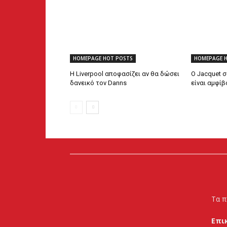
HOMEPAGE HOT POSTS
HOMEPAGE 
Η Liverpool αποφασίζει αν θα δώσει
Ο Jacquet σ
δανεικό τον Danns
είναι αμφί
Τα π
Επι