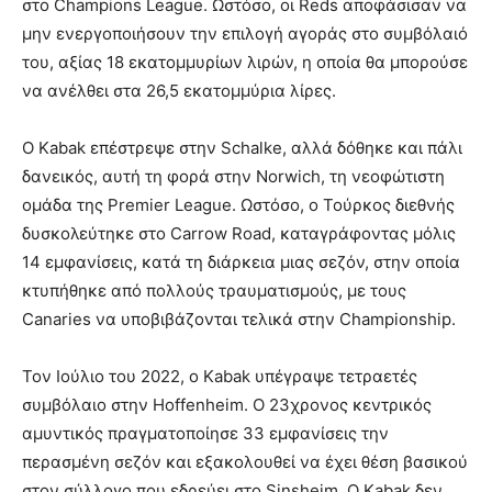
στο Champions League. Ωστόσο, οι Reds αποφάσισαν να
μην ενεργοποιήσουν την επιλογή αγοράς στο συμβόλαιό
του, αξίας 18 εκατομμυρίων λιρών, η οποία θα μπορούσε
να ανέλθει στα 26,5 εκατομμύρια λίρες.
Ο Κabak επέστρεψε στην Schalke, αλλά δόθηκε και πάλι
δανεικός, αυτή τη φορά στην Norwich, τη νεοφώτιστη
ομάδα της Premier League. Ωστόσο, ο Τούρκος διεθνής
δυσκολεύτηκε στο Carrow Road, καταγράφοντας μόλις
14 εμφανίσεις, κατά τη διάρκεια μιας σεζόν, στην οποία
κτυπήθηκε από πολλούς τραυματισμούς, με τους
Canaries να υποβιβάζονται τελικά στην Championship.
Τον Ιούλιο του 2022, ο Κabak υπέγραψε τετραετές
συμβόλαιο στην Hoffenheim. Ο 23χρονος κεντρικός
αμυντικός πραγματοποίησε 33 εμφανίσεις την
περασμένη σεζόν και εξακολουθεί να έχει θέση βασικού
στον σύλλογο που εδρεύει στο Sinsheim. Ο Κabak δεν