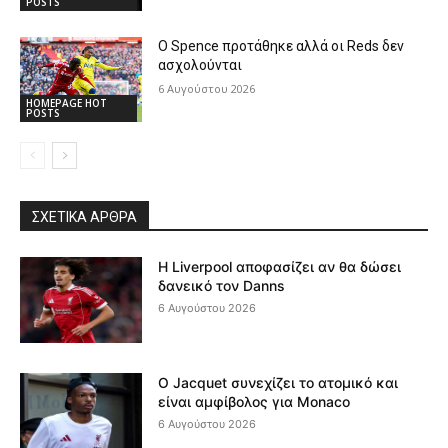
POSTS
Ο Spence προτάθηκε αλλά οι Reds δεν
ασχολούνται
6 Αυγούστου 2026
HOMEPAGE HOT
POSTS
ΣΧΕΤΙΚΆ ΆΡΘΡΑ
Η Liverpool αποφασίζει αν θα δώσει
δανεικό τον Danns
6 Αυγούστου 2026
Ο Jacquet συνεχίζει το ατομικό και
είναι αμφίβολος για Monaco
6 Αυγούστου 2026