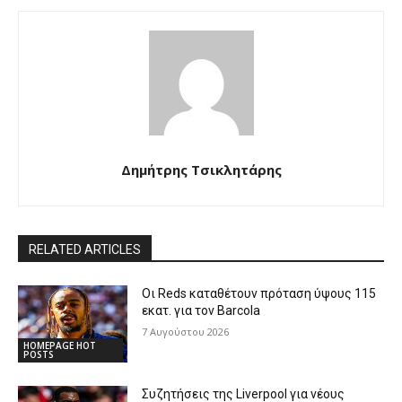
Δημήτρης Τσικλητάρης
RELATED ARTICLES
Οι Reds καταθέτουν πρόταση ύψους 115
εκατ. για τον Barcola
7 Αυγούστου 2026
HOMEPAGE HOT
POSTS
Συζητήσεις της Liverpool για νέους