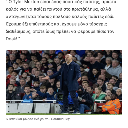
“ Ο Tyler Morton είναι ένας ποιοτικός παίκτης, αρκετά
καλός για να παίξει παντού στο πρωτάθλημα, αλλά
ανταγωνίζεται τόσους πολλούς καλούς παίκτες εδώ.
Έχουμε έξι επιθετικούς και έχουμε μόνο τέσσερις
διαθέσιμους, οπότε ίσως πρέπει να φέρουμε πίσω τον
Doak! ”
Ο Arne Slot μίλησε ενόψει του Carabao Cup.