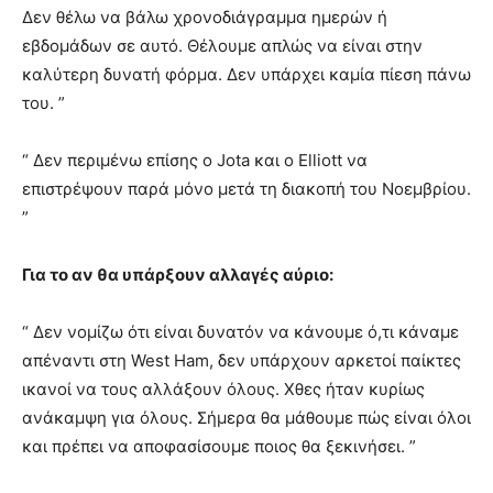
Δεν θέλω να βάλω χρονοδιάγραμμα ημερών ή
εβδομάδων σε αυτό. Θέλουμε απλώς να είναι στην
καλύτερη δυνατή φόρμα. Δεν υπάρχει καμία πίεση πάνω
του. ”
“ Δεν περιμένω επίσης ο Jota και ο Elliott να
επιστρέψουν παρά μόνο μετά τη διακοπή του Νοεμβρίου.
”
Για το αν θα υπάρξουν αλλαγές αύριο:
“ Δεν νομίζω ότι είναι δυνατόν να κάνουμε ό,τι κάναμε
απέναντι στη West Ham, δεν υπάρχουν αρκετοί παίκτες
ικανοί να τους αλλάξουν όλους. Χθες ήταν κυρίως
ανάκαμψη για όλους. Σήμερα θα μάθουμε πώς είναι όλοι
και πρέπει να αποφασίσουμε ποιος θα ξεκινήσει. ”