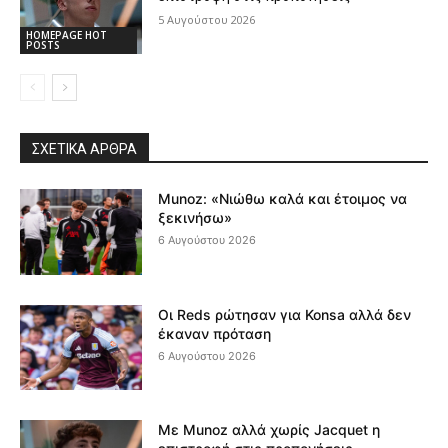
5 Αυγούστου 2026
HOMEPAGE HOT
POSTS
ΣΧΕΤΙΚΆ ΆΡΘΡΑ
Munoz: «Νιώθω καλά και έτοιμος να
ξεκινήσω»
6 Αυγούστου 2026
Οι Reds ρώτησαν για Konsa αλλά δεν
έκαναν πρόταση
6 Αυγούστου 2026
Με Munoz αλλά χωρίς Jacquet η