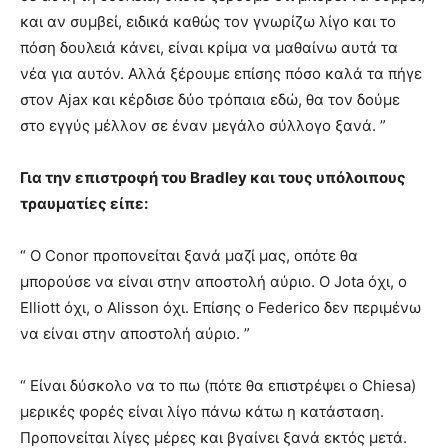
και αν συμβεί, ειδικά καθώς τον γνωρίζω λίγο και το
πόση δουλειά κάνει, είναι κρίμα να μαθαίνω αυτά τα
νέα για αυτόν. Αλλά ξέρουμε επίσης πόσο καλά τα πήγε
στον Ajax και κέρδισε δύο τρόπαια εδώ, θα τον δούμε
στο εγγύς μέλλον σε έναν μεγάλο σύλλογο ξανά. ”
Για την επιστροφή του Bradley και τους υπόλοιπους
τραυματίες είπε:
“ Ο Conor προπονείται ξανά μαζί μας, οπότε θα
μπορούσε να είναι στην αποστολή αύριο. Ο Jota όχι, ο
Elliott όχι, ο Alisson όχι. Επίσης ο Federico δεν περιμένω
να είναι στην αποστολή αύριο. ”
“ Είναι δύσκολο να το πω (πότε θα επιστρέψει ο Chiesa)
μερικές φορές είναι λίγο πάνω κάτω η κατάσταση.
Προπονείται λίγες μέρες και βγαίνει ξανά εκτός μετά.