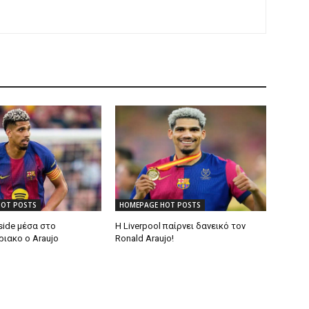
HOT POSTS
HOMEPAGE HOT POSTS
side μέσα στο
Η Liverpool παίρνει δανεικό τον
ιακο ο Araujo
Ronald Araujo!