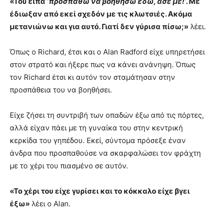
«Του είπα
‘προσπαθώ να βοηθήσω εδώ, άσε με!’
. Με
έδιωξαν από εκεί σχεδόν με τις κλωτσιές. Ακόμα
μετανιώνω και για αυτό. Γιατί δεν γύρισα πίσω;»
λέει.
Όπως ο Richard, έτσι και ο Alan Radford είχε υπηρετήσει
στον στρατό και ήξερε πως να κάνει ανάνηψη. Όπως
τον Richard έτσι κι αυτόν τον σταμάτησαν στην
προσπάθεια του να βοηθήσει.
Είχε ζήσει τη συντριβή των οπαδών έξω από τις πόρτες,
αλλά είχαν πάει με τη γυναίκα του στην κεντρική
κερκίδα του γηπέδου. Εκεί, σύντομα πρόσεξε έναν
άνδρα που προσπαθούσε να σκαρφαλώσει τον φράχτη
με το χέρι του πιασμένο σε αυτόν.
«Το χέρι του είχε γυρίσει και το κόκκαλο είχε βγει
έξω»
λέει ο Alan.