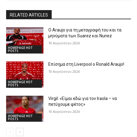
RELATED ARTICLES
Ο Araujo για τη μεταγραφή του και τα
μηνύματα των Suarez και Nunez
10 Αυγούστου 2026
HOMEPAGE HOT
POSTS
Επίσημα στη Liverpool ο Ronald Araujo!
10 Αυγούστου 2026
HOMEPAGE HOT
POSTS
Virgil: «Είμαι εδώ για τον Iraola – να
πετύχουμε φέτος»
10 Αυγούστου 2026
HOMEPAGE HOT
POSTS