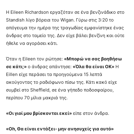
Η Eileen Richardson εργαζόταν σε ένα βενζινάδικο στο
Standish λίγο βόρεια του Wigan. Γύρω στις 3:20 το
απόγευμα την ημέρα της τραγωδίας εμφανίστηκε ένας
άνδρας στο ταμείο της. Δεν είχε βάλει βενζίνη και ούτε
ήθελε να αγοράσει κάτι.
Όταν η Eileen τον ρώτησε:
«Μπορώ να σας βοηθήσω
σε κάτι;»
ο άνδρας απάντησε:
«Όλα θα είναι ΟΚ»
Η
Eillen είχε περάσει τα προηγούμενα 15 λεπτά
ακούγοντας το ραδιόφωνο πίσω της. Κάτι κακό είχε
συμβεί στο Sheffield, σε ένα γήπεδο ποδοσφαίρου,
περίπου 70 μίλια μακριά της.
«Οι γιοί μου βρίσκονται εκεί»
είπε στον άνδρα.
«Οh, Θα είναι εντάξει- μην ανησυχείς για αυτό»