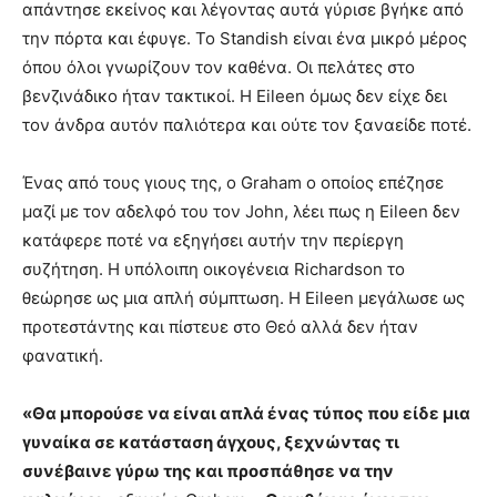
απάντησε εκείνος και λέγοντας αυτά γύρισε βγήκε από
την πόρτα και έφυγε. Το Standish είναι ένα μικρό μέρος
όπου όλοι γνωρίζουν τον καθένα. Οι πελάτες στο
βενζινάδικο ήταν τακτικοί. Η Eileen όμως δεν είχε δει
τον άνδρα αυτόν παλιότερα και ούτε τον ξαναείδε ποτέ.
Ένας από τους γιους της, ο Graham ο οποίος επέζησε
μαζί με τον αδελφό του τον John, λέει πως η Eileen δεν
κατάφερε ποτέ να εξηγήσει αυτήν την περίεργη
συζήτηση. Η υπόλοιπη οικογένεια Richardson το
θεώρησε ως μια απλή σύμπτωση. Η Eileen μεγάλωσε ως
προτεστάντης και πίστευε στο Θεό αλλά δεν ήταν
φανατική.
«Θα μπορούσε να είναι απλά ένας τύπος που είδε μια
γυναίκα σε κατάσταση άγχους, ξεχνώντας τι
συνέβαινε γύρω της και προσπάθησε να την