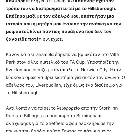
καλμάρει»
εξηγεί ο Graham.
«Ο καθένας έχει τον
τρόπο του να διαπραγματευτεί με το Hillsborough.
Επέζησα μαζί με τον αδελφό μου, οπότε ήταν μια
ιστορία που η μητέρα μου ένιωσε την ανάγκη να την
μοιραστεί. Είναι πάντως παράξενο που δεν τον
ξαναείδε ποτέ»
συνέχισε.
Κανονικά ο Graham θα έπρεπε να βρισκόταν στο Villa
Park στον άλλο ημιτελικό του FA Cup. Υποστήριζε την
Everton που έπαιζε με αντίπαλο τη Norwich City. Ήταν
δύσκολο όμως να βρει εισιτήρια για αυτόν τον αγώνα. Ο
αδελφός του, Liverpudlian, είχε όμως ένα διαθέσιμο για
το Hillsborough.
Αντί λοιπόν να πάρει το λεωφορείο από την Stork Inn
Pub στο Billinge με προορισμό το Birmingham,
αναχώρησε για το Sheffield αφού ολοκλήρωσε την
πρωινή του βάρδια καθαρίζοντας το πάτωμα ενός