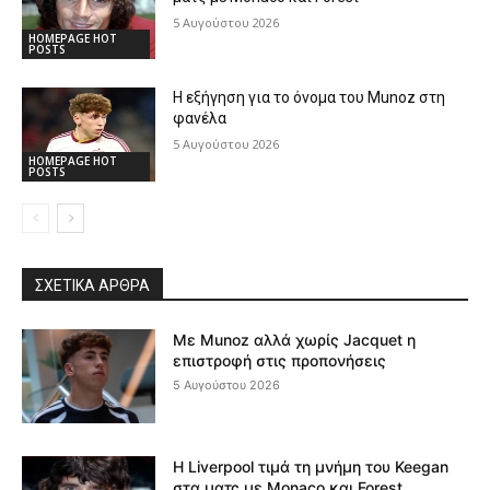
5 Αυγούστου 2026
HOMEPAGE HOT
POSTS
Η εξήγηση για το όνομα του Munoz στη
φανέλα
5 Αυγούστου 2026
HOMEPAGE HOT
POSTS
ΣΧΕΤΙΚΆ ΆΡΘΡΑ
Με Munoz αλλά χωρίς Jacquet η
επιστροφή στις προπονήσεις
5 Αυγούστου 2026
Η Liverpool τιμά τη μνήμη του Keegan
στα ματς με Monaco και Forest