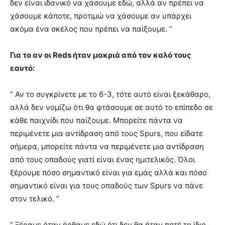
δεν είναι ιδανικό να χάσουμε εδώ, αλλά αν πρέπει να
χάσουμε κάποτε, προτιμώ να χάσουμε αν υπάρχει
ακόμα ένα σκέλος που πρέπει να παίξουμε. ”
Για το αν οι Reds ήταν μακριά από τον καλό τους
εαυτό:
“ Αν το συγκρίνετε με το 6-3, τότε αυτό είναι ξεκάθαρο,
αλλά δεν νομίζω ότι θα φτάσουμε σε αυτό το επίπεδο σε
κάθε παιχνίδι που παίζουμε. Μπορείτε πάντα να
περιμένετε μια αντίδραση από τους Spurs, που είδατε
σήμερα, μπορείτε πάντα να περιμένετε μια αντίδραση
από τους οπαδούς γιατί είναι ένας ημιτελικός. Όλοι
ξέρουμε πόσο σημαντικό είναι για εμάς αλλά και πόσο
σημαντικό είναι για τους οπαδούς των Spurs να πάνε
στον τελικό. ”
“ Ξέραμε όταν ήρθαμε εδώ ότι δεν θα ήταν ποτέ το ίδιο