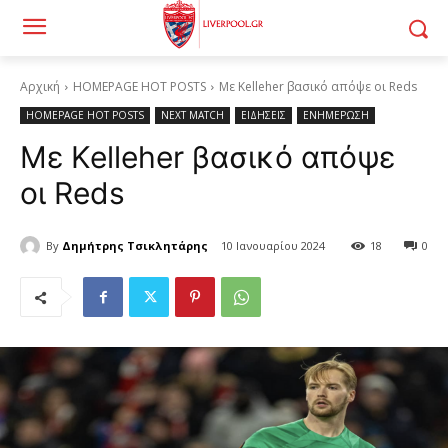
Αρχική
HOMEPAGE HOT POSTS
Με Kelleher βασικό απόψε οι Reds
HOMEPAGE HOT POSTS
NEXT MATCH
ΕΙΔΗΣΕΙΣ
ΕΝΗΜΕΡΩΣΗ
Με Kelleher βασικό απόψε
οι Reds
By
Δημήτρης Τσικλητάρης
10 Ιανουαρίου 2024
18
0