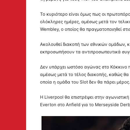
Το κυριότερο είναι όμως πως οι πρωτοπόρο
ολόκληρες ημέρες, αμέσως μετά τον τελικ
Wembley, ο οποίος θα πραγματοποιηθεί στι
Ακολουθεί διακοπή των εθνικών ομάδων, κα
εκπροσωπήσουν τα αντιπροσωπευτικά συγ
Δεν υπάρχει ωστόσο αγώνας στο Κόκκινο 
αμέσως μετά το τέλος διακοπής, καθώς θα
οποία η ομάδα του Slot δεν θα πάρει μέρος
Η Liverpool θα επιστρέψει στην αγωνιστικ
Everton στο Anfield για το Merseyside Derb