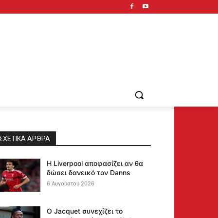
ΣΧΕΤΙΚΆ ΆΡΘΡΑ
Η Liverpool αποφασίζει αν θα
δώσει δανεικό τον Danns
6 Αυγούστου 2026
Ο Jacquet συνεχίζει το