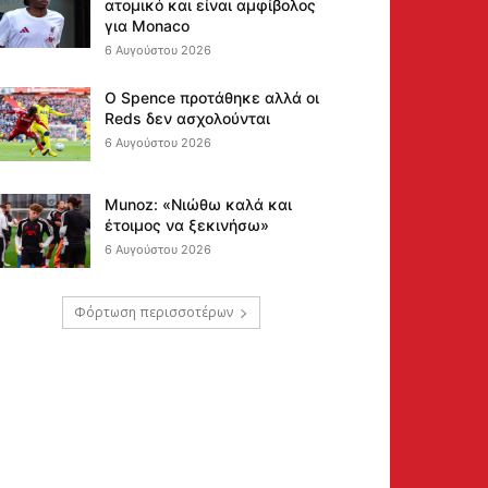
ατομικό και είναι αμφίβολος
για Monaco
6 Αυγούστου 2026
Ο Spence προτάθηκε αλλά οι
Reds δεν ασχολούνται
6 Αυγούστου 2026
Munoz: «Νιώθω καλά και
έτοιμος να ξεκινήσω»
6 Αυγούστου 2026
Φόρτωση περισσοτέρων