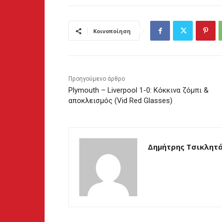
Κοινοποίηση
Προηγούμενο άρθρο
Plymouth – Liverpool 1-0: Κόκκινα ζόμπι &
αποκλεισμός (Vid Red Glasses)
Δημήτρης Τσικλητ