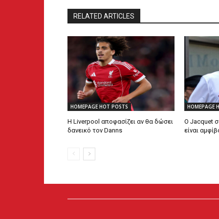
RELATED ARTICLES
HOMEPAGE HOT POSTS
HOMEPAGE 
Η Liverpool αποφασίζει αν θα δώσει
Ο Jacquet σ
δανεικό τον Danns
είναι αμφί