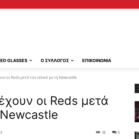
RED GLASSES
Ο ΣΥΛΛΟΓΟΣ
ΕΠΙΚΟΙΝΩΝΙΑ
υν οι Reds μετά τον τελικό με τη Newcastle
έχουν οι Reds μετά
 Newcastle
25
18
0