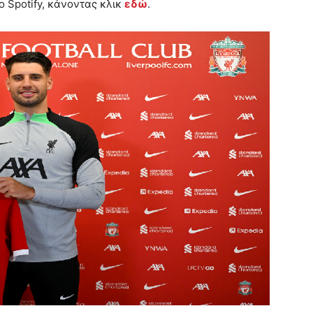
ο Spotify, κάνοντας κλικ
εδώ
.