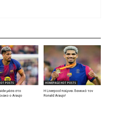
HOT POSTS
HOMEPAGE HOT POSTS
side μέσα στο
Η Liverpool παίρνει δανεικό τον
ιακο ο Araujo
Ronald Araujo!