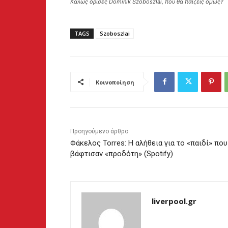
Καλώς όρισες Dominik Szoboszlai, που θα παίζεις όμως?
TAGS
Szoboszlai
Κοινοποίηση
Προηγούμενο άρθρο
Φάκελος Torres: Η αλήθεια για το «παιδί» που
βάφτισαν «προδότη» (Spotify)
liverpool.gr