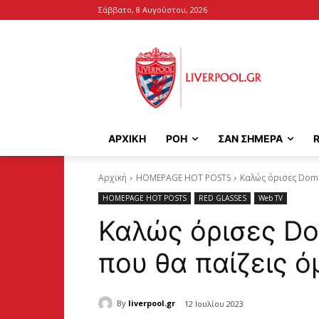
Σάββατο, 8 Αυγούστου, 2026
ΑΡΧΙΚΉ
ΡΟΗ
ΣΑΝ ΣΗΜΕΡΑ
Αρχική
HOMEPAGE HOT POSTS
Καλώς όρισες Domin
HOMEPAGE HOT POSTS
RED GLASSES
Web TV
Καλώς όρισες Dom
που θα παίζεις ό
By
liverpool.gr
12 Ιουλίου 2023