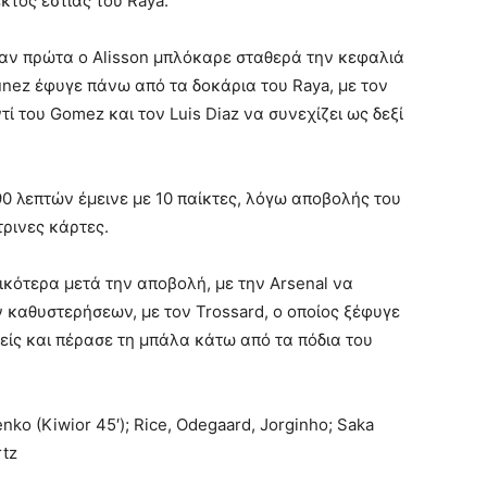
κτός εστίας του Raya.
ταν πρώτα ο Alisson μπλόκαρε σταθερά την κεφαλιά
Nunez έφυγε πάνω από τα δοκάρια του Raya, με τον
ί του Gomez και τον Luis Diaz να συνεχίζει ως δεξί
90 λεπτών έμεινε με 10 παίκτες, λόγω αποβολής του
τρινες κάρτες.
δικότερα μετά την αποβολή, με την Arsenal να
ν καθυστερήσεων, με τον Trossard, ο οποίος ξέφυγε
ανείς και πέρασε τη μπάλα κάτω από τα πόδια του
enko (Kiwior 45′); Rice, Odegaard, Jorginho; Saka
rtz