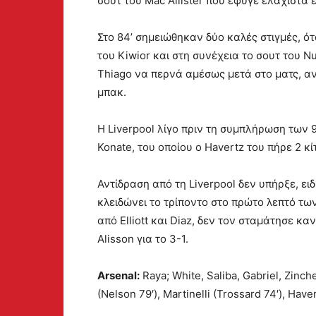
σουτ του Mac Allister που έφυγε ελάχιστα ε
Στο 84’ σημειώθηκαν δύο καλές στιγμές, ό
του Kiwior και στη συνέχεια το σουτ του 
Thiago να περνά αμέσως μετά στο ματς, αντ
μπακ.
Η Liverpool λίγο πριν τη συμπλήρωση των 
Konate, του οποίου ο Havertz του πήρε 2 κί
Αντίδραση από τη Liverpool δεν υπήρξε, ει
κλειδώνει το τρίποντο στο πρώτο λεπτό τω
από Elliott και Diaz, δεν τον σταμάτησε κ
Alisson για το 3-1.
Arsenal:
Raya; White, Saliba, Gabriel, Zinch
(Nelson 79′), Martinelli (Trossard 74′), Have