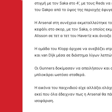
στιγμή με τον Saka στο 4’, με τους Reds να
του Gakpo από το ύψος της περιοχής έφυγε
Η Arsenal στη συνέχεια εκμεταλλεύτηκε το
κεφάλι στο σκορ, με τον Saka, ο οποίος ε
Alisson σε τετ α τετ του Havertz και άνοιξε
Η ομάδα του Klopp άρχισε να ανεβάζει στρ
και van Dijk μέσα σε διάστημα λίγων λεπτώ
Οι Gunners δοκίμασαν να απειλήσουν και στ
μπλοκάρει ωστόσο σταθερά.
Η εικόνα του παιχνιδιού είχε αλλάξει ελάχ
εκεί που όλα έδειχναν πως η Arsenal θα πά
ισοφάριση.