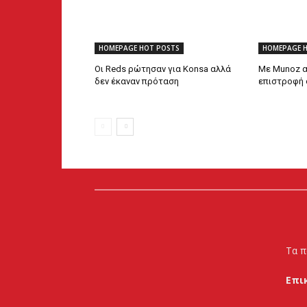
HOMEPAGE HOT POSTS
HOMEPAGE 
Οι Reds ρώτησαν για Konsa αλλά
Με Munoz α
δεν έκαναν πρόταση
επιστροφή 
Τα π
Επι