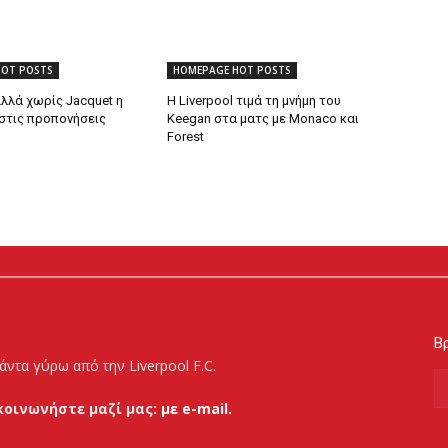
HOT POSTS
HOMEPAGE HOT POSTS
λλά χωρίς Jacquet η
Η Liverpool τιμά τη μνήμη του
στις προπονήσεις
Keegan στα ματς με Monaco και
Forest
Βρ
άντα γύρω από την Liverpool F.C.
κοινωνήστε μαζί μας:
με e-mail.