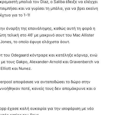
ρεμαστή μπαλιά τον Diaz, ο Saliba έδειξε να ελέγχει
ιμπήσει και να γυρίσει τη μπάλα, για να βρει εκείνη
ίχτυα για το 1-1!
 την έναρξη της επανάληψης, καθώς αυτή τη φορά η
ώτη τελική στο 46’ με μακρινό σουτ του Mac Allister
 Jones, το οποίο έφυγε ελάχιστα άουτ.
υτ του Odegaard κόντραρε και κατέληξε κόρνερ, ενώ
 με τους Gakpo, Alexander-Arnold και Gravenberch να
Elliott και Nunez.
verpool αποφάσισε να ανταποδώσει το δώρο στην
νεννοήθηκαν ποτέ, κανείς τους δεν απομάκρυνε και ο
opp έχασε καλή ευκαιρία για την ισοφάριση με νέο