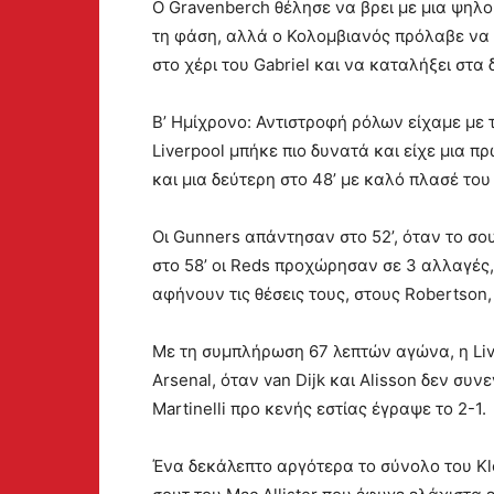
Ο Gravenberch θέλησε να βρει με μια ψηλοκ
τη φάση, αλλά ο Κολομβιανός πρόλαβε να τσ
στο χέρι του Gabriel και να καταλήξει στα δ
Β’ Ημίχρονο: Αντιστροφή ρόλων είχαμε με
Liverpool μπήκε πιο δυνατά και είχε μια πρ
και μια δεύτερη στο 48’ με καλό πλασέ του
Οι Gunners απάντησαν στο 52’, όταν το σο
στο 58’ οι Reds προχώρησαν σε 3 αλλαγές,
αφήνουν τις θέσεις τους, στους Robertson, 
Με τη συμπλήρωση 67 λεπτών αγώνα, η Li
Arsenal, όταν van Dijk και Alisson δεν συ
Martinelli προ κενής εστίας έγραψε το 2-1.
Ένα δεκάλεπτο αργότερα το σύνολο του Kl