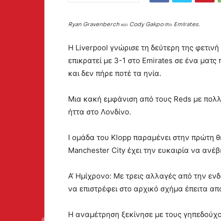
Ryan Gravenberch και Cody Gakpo στο Emirates.
Η Liverpool γνώρισε τη δεύτερη της φετινή
επικρατεί με 3-1 στο Emirates σε ένα ματς
και δεν πήρε ποτέ τα ηνία.
Μια κακή εμφάνιση από τους Reds με πολλ
ήττα στο Λονδίνο.
Ι ομάδα του Klopp παραμένει στην πρώτη θ
Manchester City έχει την ευκαιρία να ανέβ
Α’ Ημίχρονο: Με τρεις αλλαγές από την εν
να επιστρέφει στο αρχικό σχήμα έπειτα απ
Η αναμέτρηση ξεκίνησε με τους γηπεδούχο