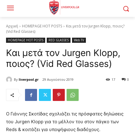
Αρχική
HOMEPAGE HOT POSTS
Και μετά τον Jurgen Klopp, ποιος?
(Vid Red Glasses)
HOMEPAGE HOT POSTS
RED GLASSES
Web TV
Και μετά τον Jurgen Klopp,
ποιος? (Vid Red Glasses)
By
liverpool.gr
29 Αυγούστου 2019
17
0
Ο Γιάννης Σκοτίδας σχολιάζει τις πρόσφατες δηλώσεις
του Jurgen Klopp για το μέλλον του στον πάγκο των
Reds & κοιτάζει για υποψήφιους διαδόχους.