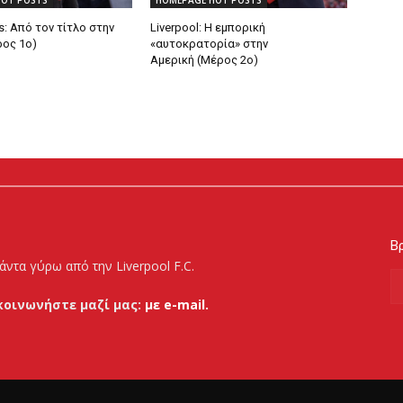
HOT POSTS
HOMEPAGE HOT POSTS
s: Από τον τίτλο στην
Liverpool: Η εμπορική
ος 1ο)
«αυτοκρατορία» στην
Αμερική (Μέρος 2ο)
Βρ
άντα γύρω από την Liverpool F.C.
κοινωνήστε μαζί μας:
με e-mail.