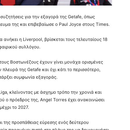
 συζητήσεις για την εξαγορά της Getafe, όπως
υμα της και επιβεβαίωσε ο Paul Joyce στους Times.
 ανήκει η Liverpool, βρίσκεται τους τελευταίους 18
φαιρικού συλλόγου.
 τους Βοστωνέζους έχουν γίνει μονάχα ορισμένες
 πλευρά της Getafe και όχι κάτι το περισσότερο,
πάρξει συμφωνία εξαγοράς.
Liga, κλείνοντας με άσχημο τρόπο την χρονιά και
ύ ο πρόεδρος της, Angel Torres έχει ανακοινώσει
μέχρι το 2027.
ται της προσπάθειας εύρεσης ενός δεύτερου
οία παραμένει πιστή στο πλάνο της να δημιουργήσει