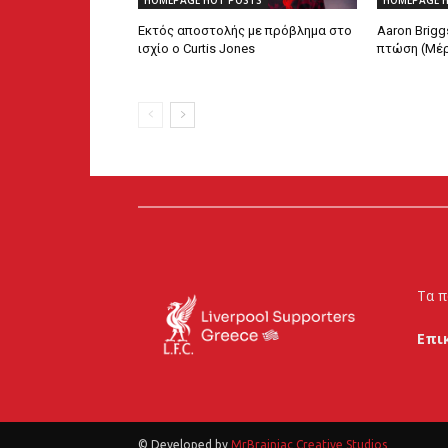
HOMEPAGE HOT POSTS
HOMEPAGE 
Εκτός αποστολής με πρόβλημα στο
Aaron Brigg
ισχίο ο Curtis Jones
πτώση (Μέρ
Τα π
Επι
© Developed by
MrBrainiac Creative Studios