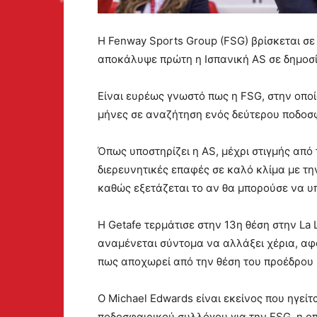
Η Fenway Sports Group (FSG) βρίσκεται σε
αποκάλυψε πρώτη η Ισπανική AS σε δημοσίε
Είναι ευρέως γνωστό πως η FSG, στην οποία
μήνες σε αναζήτηση ενός δεύτερου ποδοσ
Όπως υποστηρίζει η AS, μέχρι στιγμής από
διερευνητικές επαφές σε καλό κλίμα με την
καθώς εξετάζεται το αν θα μπορούσε να υ
Η Getafe τερμάτισε στην 13η θέση στην La 
αναμένεται σύντομα να αλλάξει χέρια, αφο
πως αποχωρεί από την θέση του προέδρου 
Ο Michael Edwards είναι εκείνος που ηγεί
ποδοσφαιρικού συλλόγου για την FSG, η οπ