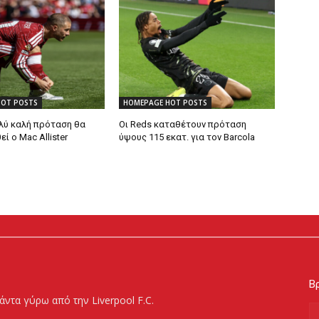
HOT POSTS
HOMEPAGE HOT POSTS
λύ καλή πρόταση θα
Οι Reds καταθέτουν πρόταση
 ο Mac Allister
ύψους 115 εκατ. για τον Barcola
Βρ
άντα γύρω από την Liverpool F.C.