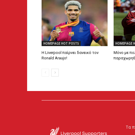
HOMEPAGE HOT POSTS
HOMEPAGE 
Η Liverpool παίρνει δανεικό τον
Μόνο με πο
Ronald Araujo!
παραχωρηθεί
Τα π