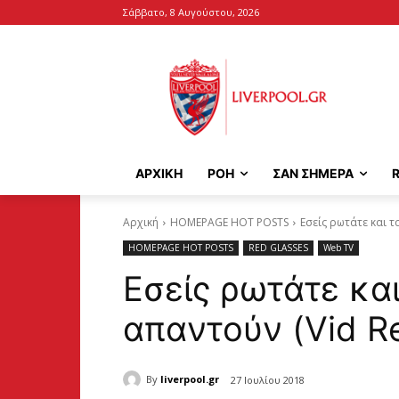
Σάββατο, 8 Αυγούστου, 2026
ΑΡΧΙΚΉ
ΡΟΗ
ΣΑΝ ΣΗΜΕΡΑ
Αρχική
HOMEPAGE HOT POSTS
Εσείς ρωτάτε και τ
HOMEPAGE HOT POSTS
RED GLASSES
Web TV
Εσείς ρωτάτε και
απαντούν (Vid R
By
liverpool.gr
27 Ιουλίου 2018