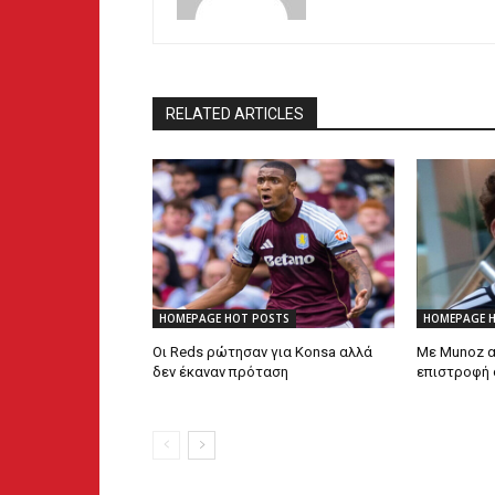
RELATED ARTICLES
HOMEPAGE HOT POSTS
HOMEPAGE 
Οι Reds ρώτησαν για Konsa αλλά
Με Munoz α
δεν έκαναν πρόταση
επιστροφή 