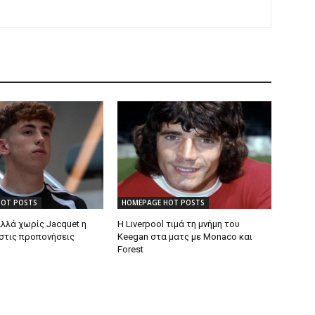
HOT POSTS
HOMEPAGE HOT POSTS
λλά χωρίς Jacquet η
Η Liverpool τιμά τη μνήμη του
στις προπονήσεις
Keegan στα ματς με Monaco και
Forest