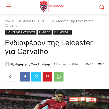
Αρχική
HOMEPAGE HOT POSTS
Ενδιαφέρον της Leicester για
Carvalho
HOMEPAGE HOT POSTS
ΕΙΔΗΣΕΙΣ
ΕΝΗΜΕΡΩΣΗ
Ενδιαφέρον της Leicester
για Carvalho
By
Δημήτρης Τσικλητάρης
1 Ιανουαρίου 2024
26
0