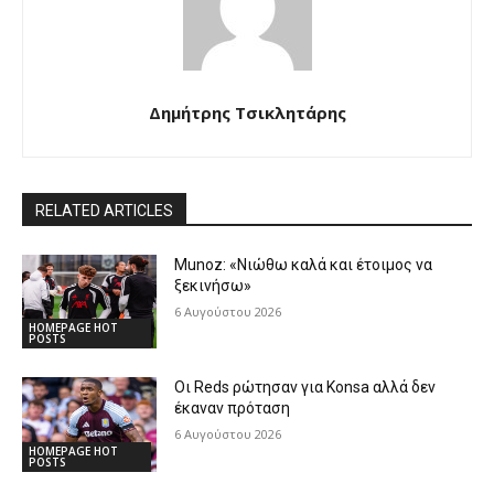
Δημήτρης Τσικλητάρης
RELATED ARTICLES
Munoz: «Νιώθω καλά και έτοιμος να
ξεκινήσω»
6 Αυγούστου 2026
HOMEPAGE HOT
POSTS
Οι Reds ρώτησαν για Konsa αλλά δεν
έκαναν πρόταση
6 Αυγούστου 2026
HOMEPAGE HOT
POSTS