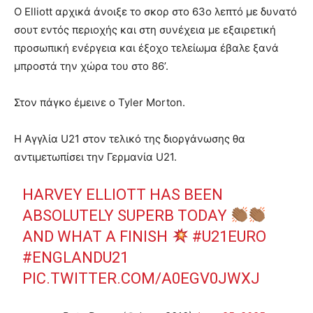
Ο Elliott αρχικά άνοιξε το σκορ στο 63ο λεπτό με δυνατό
σουτ εντός περιοχής και στη συνέχεια με εξαιρετική
προσωπική ενέργεια και έξοχο τελείωμα έβαλε ξανά
μπροστά την χώρα του στο 86’.
Στον πάγκο έμεινε ο Tyler Morton.
Η Αγγλία U21 στον τελικό της διοργάνωσης θα
αντιμετωπίσει την Γερμανία U21.
HARVEY ELLIOTT HAS BEEN
ABSOLUTELY SUPERB TODAY
AND WHAT A FINISH
#U21EURO
#ENGLANDU21
PIC.TWITTER.COM/A0EGV0JWXJ