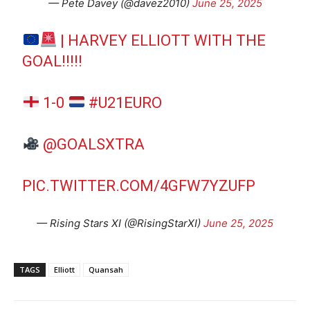
— Pete Davey (@davez2010)
June 25, 2025
| HARVEY ELLIOTT WITH THE
GOAL!!!!!
1-0
#U21EURO
@GOALSXTRA
PIC.TWITTER.COM/4GFW7YZUFP
— Rising Stars XI (@RisingStarXI)
June 25, 2025
TAGS
Elliott
Quansah