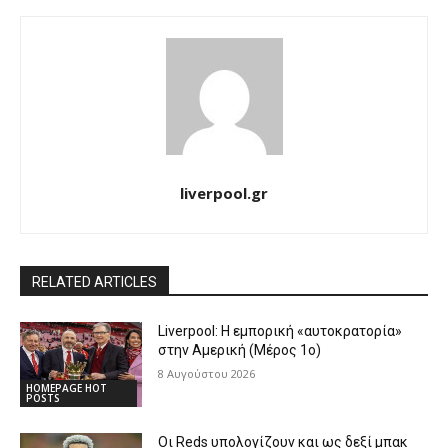
liverpool.gr
RELATED ARTICLES
Liverpool: Η εμπορική «αυτοκρατορία»
στην Αμερική (Μέρος 1ο)
8 Αυγούστου 2026
HOMEPAGE HOT
POSTS
Οι Reds υπολογίζουν και ως δεξί μπακ