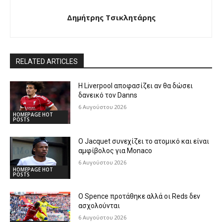
Δημήτρης Τσικλητάρης
RELATED ARTICLES
Η Liverpool αποφασίζει αν θα δώσει
δανεικό τον Danns
6 Αυγούστου 2026
HOMEPAGE HOT
POSTS
Ο Jacquet συνεχίζει το ατομικό και είναι
αμφίβολος για Monaco
6 Αυγούστου 2026
HOMEPAGE HOT
POSTS
Ο Spence προτάθηκε αλλά οι Reds δεν
ασχολούνται
6 Αυγούστου 2026