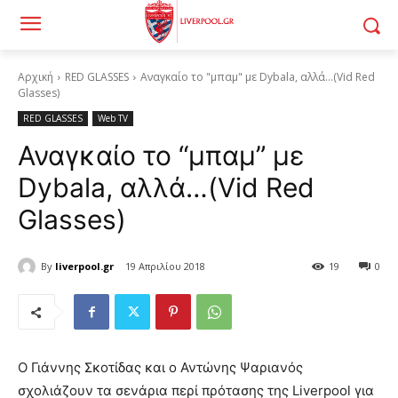
Αρχική
RED GLASSES
Αναγκαίο το "μπαμ" με Dybala, αλλά…(Vid Red
Glasses)
RED GLASSES
Web TV
Αναγκαίο το “μπαμ” με
Dybala, αλλά…(Vid Red
Glasses)
By
liverpool.gr
19 Απριλίου 2018
19
0
Ο Γιάννης Σκοτίδας και ο Αντώνης Ψαριανός
σχολιάζουν τα σενάρια περί πρότασης της Liverpool για