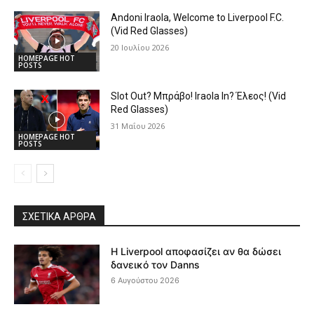
Andoni Iraola, Welcome to Liverpool F.C.
(Vid Red Glasses)
20 Ιουλίου 2026
HOMEPAGE HOT
POSTS
Slot Out? Μπράβο! Iraola In? Έλεος! (Vid
Red Glasses)
31 Μαΐου 2026
HOMEPAGE HOT
POSTS
ΣΧΕΤΙΚΆ ΆΡΘΡΑ
Η Liverpool αποφασίζει αν θα δώσει
δανεικό τον Danns
6 Αυγούστου 2026