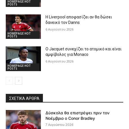
HOMEPAGE HOT
POSTS
Η Liverpool αποφασίζει αν θα δώσει
δανεικό τον Danns
6 Αυγούστου 2026
HOMEPAGE HOT
POSTS
Ο Jacquet συνεχίζει το ατομικό και είναι
αμφίβολος για Monaco
6 Αυγούστου 2026
HOMEPAGE HOT
POSTS
ΣΧΕΤΙΚΆ ΆΡΘΡΑ
Δύσκολα θα επιστρέψει πριν τον
Νοέμβριο ο Conor Bradley
7 Αυγούστου 2026