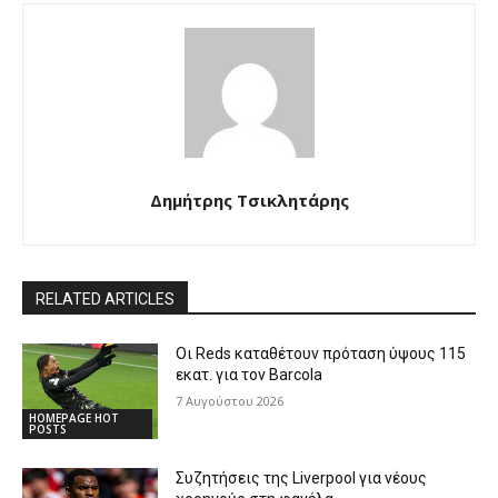
Δημήτρης Τσικλητάρης
RELATED ARTICLES
Οι Reds καταθέτουν πρόταση ύψους 115
εκατ. για τον Barcola
7 Αυγούστου 2026
HOMEPAGE HOT
POSTS
Συζητήσεις της Liverpool για νέους