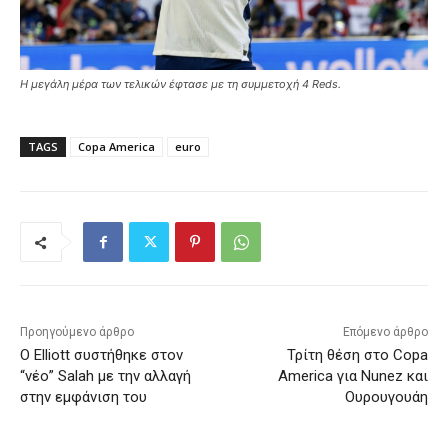
Η μεγάλη μέρα των τελικών έφτασε με τη συμμετοχή 4 Reds.
TAGS
Copa America
euro
Προηγούμενο άρθρο
Επόμενο άρθρο
Ο Elliott συστήθηκε στον
Τρίτη θέση στο Copa
“νέο” Salah με την αλλαγή
America για Nunez και
στην εμφάνιση του
Ουρουγουάη