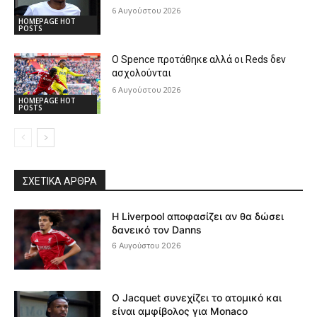
6 Αυγούστου 2026
HOMEPAGE HOT
POSTS
Ο Spence προτάθηκε αλλά οι Reds δεν
ασχολούνται
6 Αυγούστου 2026
HOMEPAGE HOT
POSTS
ΣΧΕΤΙΚΆ ΆΡΘΡΑ
Η Liverpool αποφασίζει αν θα δώσει
δανεικό τον Danns
6 Αυγούστου 2026
Ο Jacquet συνεχίζει το ατομικό και
είναι αμφίβολος για Monaco