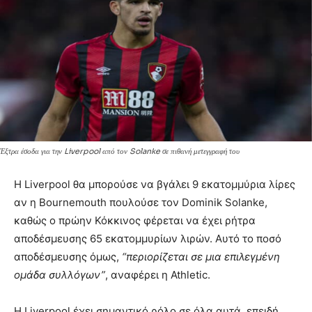
Έξτρα έσοδα για την Liverpool από τον Solanke σε πιθανή μετεγγραφή του
Η Liverpool θα μπορούσε να βγάλει 9 εκατομμύρια λίρες
αν η Bournemouth πουλούσε τον Dominik Solanke,
καθώς ο πρώην Κόκκινος φέρεται να έχει ρήτρα
αποδέσμευσης 65 εκατομμυρίων λιρών. Αυτό το ποσό
αποδέσμευσης όμως,
“περιορίζεται σε μια επιλεγμένη
ομάδα συλλόγων”
, αναφέρει η Athletic.
Η Liverpool έχει σημαντικό ρόλο σε όλα αυτά, επειδή